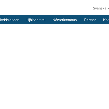
Svenska
Meddelanden
Hjälpcentral
Nätverksstatus
Partner
Kon