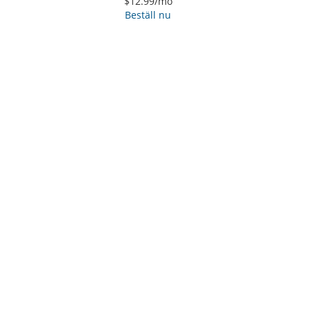
$12.99
/mo
Beställ nu