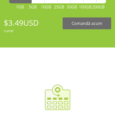
1GB
5GB
10GB
25GB
50GB
100GB
200GB
$3.49USD
Comandă acum
Lunar