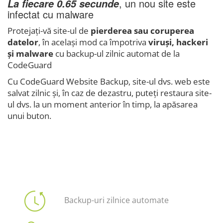
, un nou site este
La fiecare 0.65 secunde
infectat cu malware
Protejați-vă site-ul de
pierderea sau coruperea
datelor
, în același mod ca împotriva
viruși, hackeri
și malware
cu backup-ul zilnic automat de la
CodeGuard
Cu CodeGuard Website Backup, site-ul dvs. web este
salvat zilnic și, în caz de dezastru, puteți restaura site-
ul dvs. la un moment anterior în timp, la apăsarea
unui buton.
Backup-uri zilnice automate