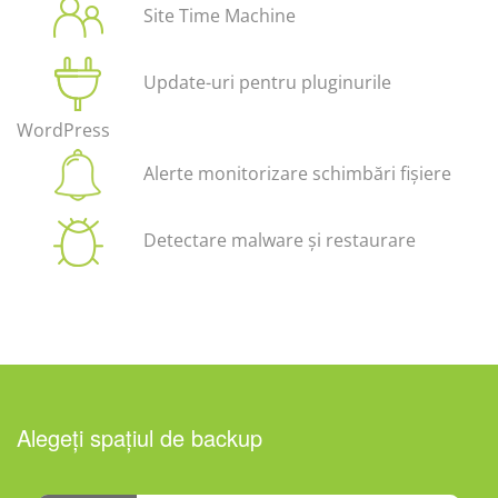
Site Time Machine
Update-uri pentru pluginurile
WordPress
Alerte monitorizare schimbări fișiere
Detectare malware și restaurare
Alegeți spațiul de backup