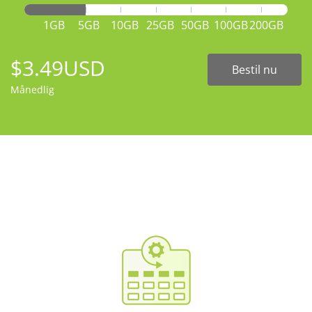
1GB
5GB
10GB
25GB
50GB
100GB
200GB
$3.49USD
Bestil nu
Månedlig