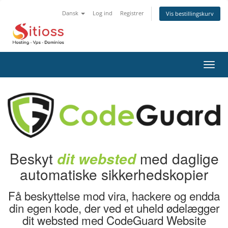
Dansk
Log ind
Registrer
Vis bestillingskurv
Skift
navig
Beskyt
med daglige
dit websted
automatiske sikkerhedskopier
Få beskyttelse mod vira, hackere og endda
din egen kode, der ved et uheld ødelægger
dit websted med CodeGuard Website