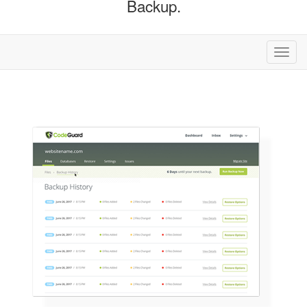
Backup.
Skift
navig