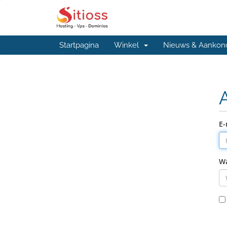
Startpagina
Winkel
Nieuws & Aankon
E-
W