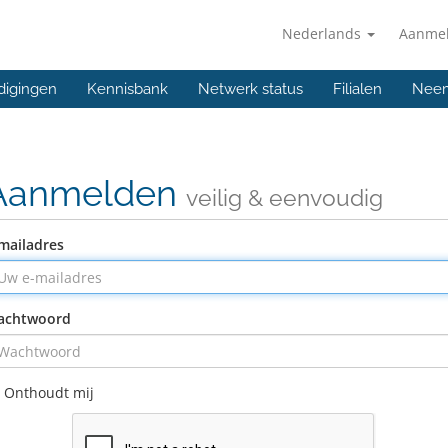
Nederlands
Aanme
digingen
Kennisbank
Netwerk status
Filialen
Neem
Aanmelden
veilig & eenvoudig
mailadres
achtwoord
Onthoudt mij