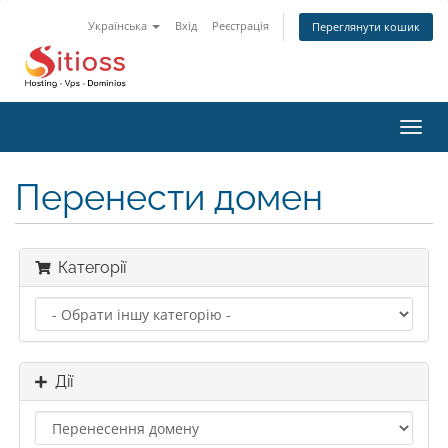
Українська
Вхід
Реєстрація
Переглянути кошик
Пере
наві
Перенести домен
Категорії
Дії